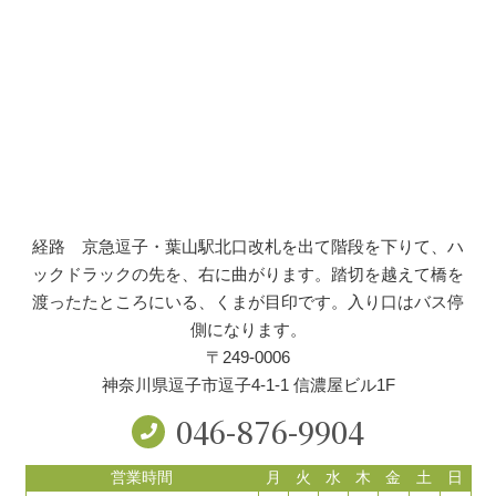
経路 京急逗子・葉山駅北口改札を出て階段を下りて、ハ
ックドラックの先を、右に曲がります。踏切を越えて橋を
渡ったたところにいる、くまが目印です。入り口はバス停
側になります。
〒249-0006
神奈川県逗子市逗子4-1-1 信濃屋ビル1F
046-876-9904
営業時間
月
火
水
木
金
土
日