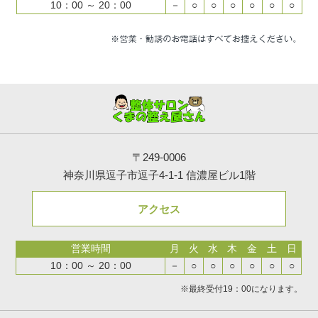
10：00 ～ 20：00
－
○
○
○
○
○
○
〒249-0006
神奈川県逗子市逗子4-1-1 信濃屋ビル1階
アクセス
営業時間
月
火
水
木
金
土
日
10：00 ～ 20：00
－
○
○
○
○
○
○
※最終受付19：00になります。